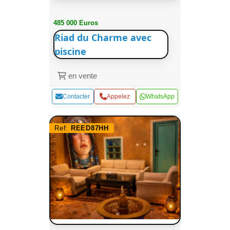
485 000 Euros
Riad du Charme avec
piscine
en vente
Contacter
Appelez
WhatsApp
Ref:
REED87HH