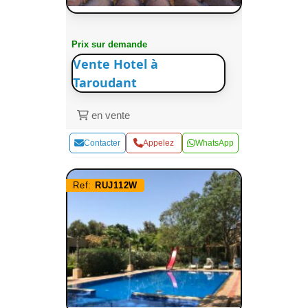
Prix sur demande
Vente Hotel à
Taroudant
en vente
Contacter
Appelez
WhatsApp
Ref:
RUJ112W