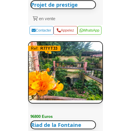
Projet de prestige
en vente
Contacter
Appelez
WhatsApp
Ref:
R77YT33
96800 Euros
Riad de la Fontaine