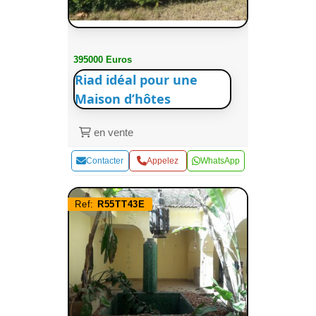
395000 Euros
Riad idéal pour une
Maison d’hôtes
en vente
Contacter
Appelez
WhatsApp
Ref:
R55TT43E