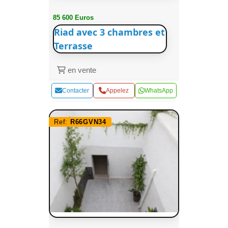
85 600 Euros
Riad avec 3 chambres et
Terrasse
en vente
Contacter
Appelez
WhatsApp
Ref:
R66GVN34