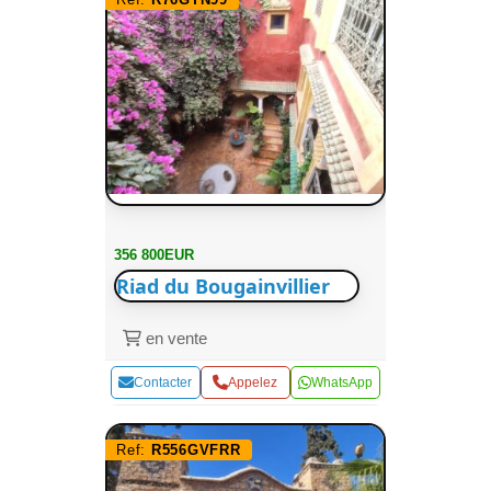
356 800EUR
Riad du Bougainvillier
en vente
Contacter
Appelez
WhatsApp
Ref:
R556GVFRR