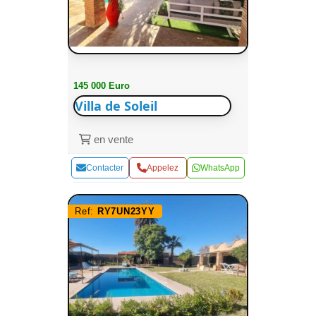
145 000 Euro
Villa de Soleil
en vente
Contacter
Appelez
WhatsApp
Ref:
RY7UN23YY