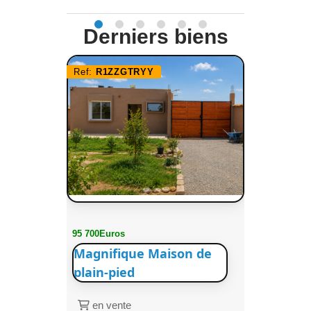
Derniers biens
Ref:
R1ZZGTRYY
95 700Euros
Magnifique Maison de
plain-pied
en vente