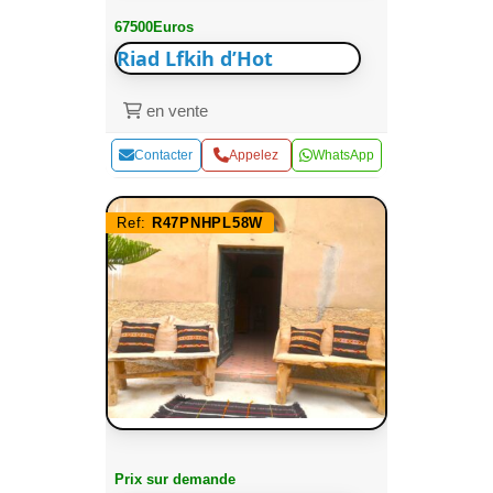
67500Euros
Riad Lfkih d’Hot
en vente
Contacter
Appelez
WhatsApp
Ref:
R47PNHPL58W
Prix sur demande