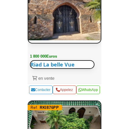
1 800 000Euros
Riad La belle Vue
en vente
Contacter
Appelez
WhatsApp
Ref:
RKI876PP