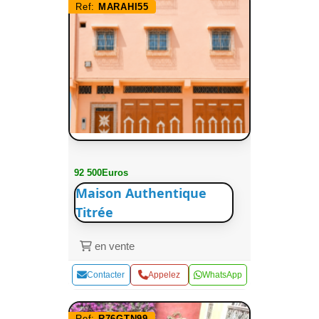
Ref:
MARAHI55
92 500Euros
Maison Authentique
Titrée
en vente
Contacter
Appelez
WhatsApp
Ref:
R76GTN99