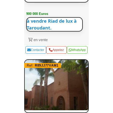
900 000 Euros
à vendre Riad de lux à
Taroudant.
en vente
Contacter
Appelez
WhatsApp
Ref:
R89JJ77VAM1