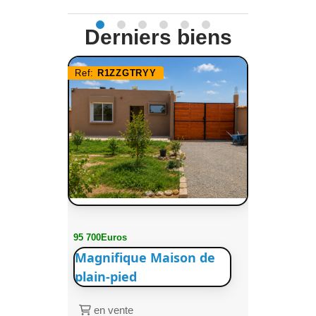
Derniers biens
Ref:
R1ZZGTRYY
95 700Euros
Magnifique Maison de
plain-pied
en vente