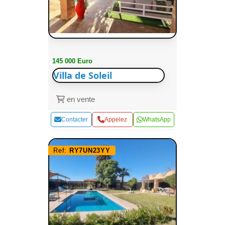
145 000 Euro
Villa de Soleil
en vente
Contacter
Appelez
WhatsApp
Ref:
RY7UN23YY