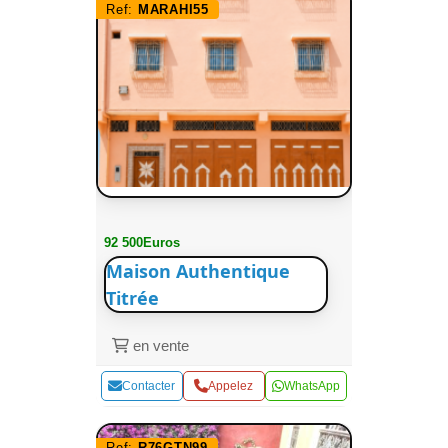
Ref:
MARAHI55
92 500Euros
Maison Authentique
Titrée
en vente
Contacter
Appelez
WhatsApp
Ref:
R76GTN99