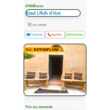
67500Euros
Riad Lfkih d’Hot
en vente
Contacter
Appelez
WhatsApp
Ref:
R47PNHPL58W
Prix sur demande