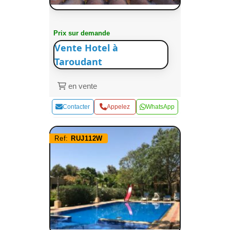
Prix sur demande
Vente Hotel à
Taroudant
en vente
Contacter
Appelez
WhatsApp
Ref:
RUJ112W