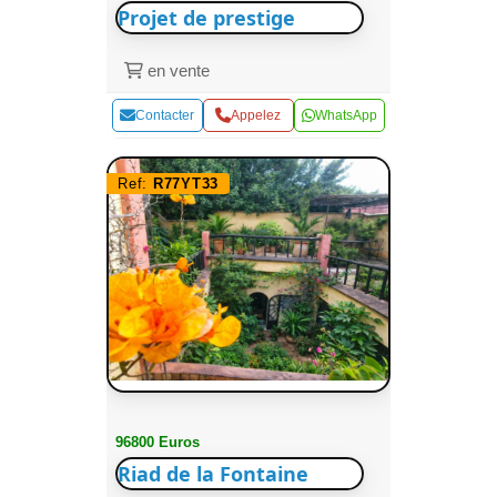
Projet de prestige
en vente
Contacter
Appelez
WhatsApp
Ref:
R77YT33
96800 Euros
Riad de la Fontaine