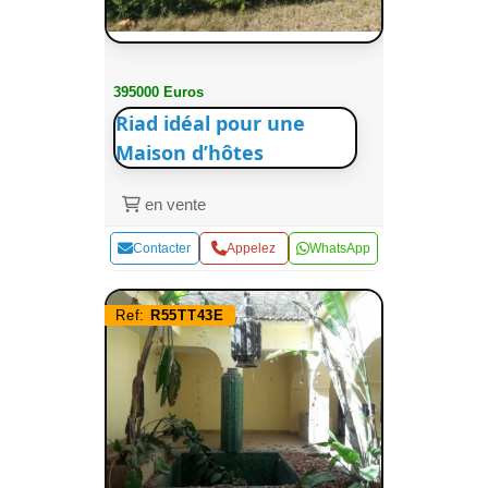
395000 Euros
Riad idéal pour une
Maison d’hôtes
en vente
Contacter
Appelez
WhatsApp
Ref:
R55TT43E