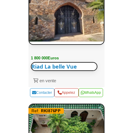
1 800 000Euros
Riad La belle Vue
en vente
Contacter
Appelez
WhatsApp
Ref:
RKI876PP