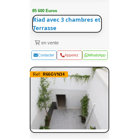
85 600 Euros
Riad avec 3 chambres et
Terrasse
en vente
Contacter
Appelez
WhatsApp
Ref:
R66GVN34