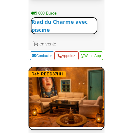
485 000 Euros
Riad du Charme avec
piscine
en vente
Contacter
Appelez
WhatsApp
Ref:
REED87HH