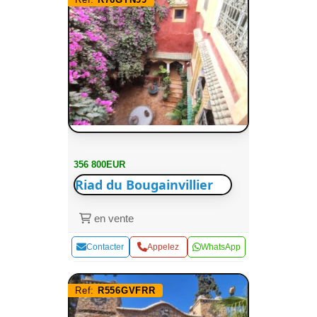
356 800EUR
Riad du Bougainvillier
en vente
Contacter
Appelez
WhatsApp
Ref:
R556GVFRR